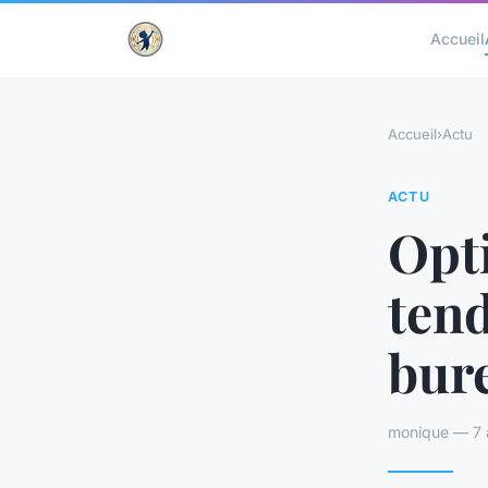
Accueil
Accueil
›
Actu
ACTU
Opti
ten
bur
monique — 7 