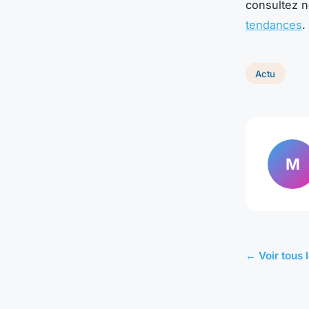
consultez no
tendances
.
Actu
M
← Voir tous l