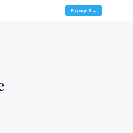
En page 8 →
e