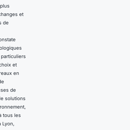
 plus
échanges et
s de
constate
cologiques
particuliers
choix et
reaux en
de
uses de
e solutions
ironnement,
à tous les
à Lyon,