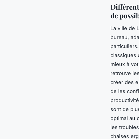
Différent
de possib
La ville de 
bureau, ada
particulier
classiques 
mieux à vot
retrouve le
créer des e
de les confi
productivit
sont de plu
optimal au 
les trouble
chaises erg