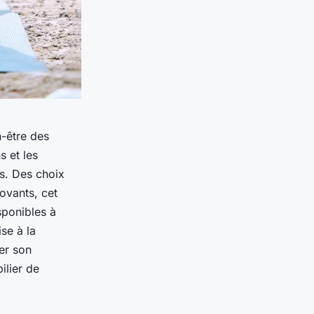
n-être des
s et les
s. Des choix
ovants, cet
sponibles à
se à la
er son
ilier de