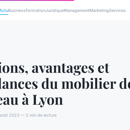
Actu
Business
Formation
Juridique
Management
Marketing
Services
ons, avantages et
dances du mobilier d
eau à Lyon
août 2023 — 2 min de lecture