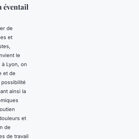
n éventail
ier de
es et
stes,
vient le
s à Lyon, on
e et de
possibilité
ant ainsi la
nomiques
soutien
douleurs et
on de
s de travail