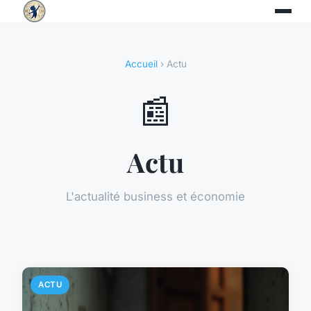
Accueil
› Actu
📰
Actu
L'actualité business et économie
ACTU