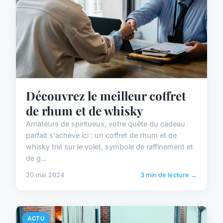
Découvrez le meilleur coffret
de rhum et de whisky
Amateurs de spiritueux, votre quête du cadeau
parfait s'achève ici : un coffret de rhum et de
whisky trié sur le volet, symbole de raffinement et
de g...
20 mai 2024
3 min de lecture →
ACTU