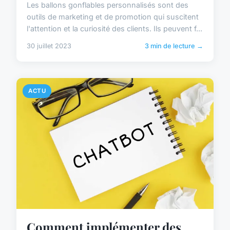
Les ballons gonflables personnalisés sont des
outils de marketing et de promotion qui suscitent
l'attention et la curiosité des clients. Ils peuvent f...
30 juillet 2023
3 min de lecture →
ACTU
Comment implémenter des