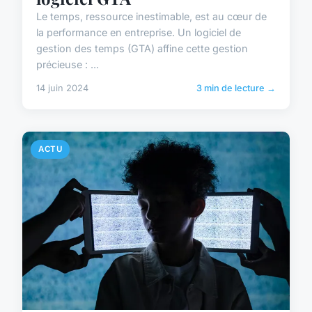
Le temps, ressource inestimable, est au cœur de
la performance en entreprise. Un logiciel de
gestion des temps (GTA) affine cette gestion
précieuse : ...
14 juin 2024
3 min de lecture →
ACTU